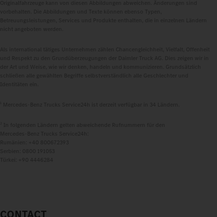
Originalfahrzeuge kann von diesen Abbildungen abweichen. Änderungen sind
vorbehalten. Die Abbildungen und Texte können ebenso Typen,
Betreuungsleistungen, Services und Produkte enthalten, die in einzelnen Ländern
nicht angeboten werden.
Als international tätiges Unternehmen zählen Chancengleichheit, Vielfalt, Offenheit
und Respekt zu den Grundüberzeugungen der Daimler Truck AG. Dies zeigen wir in
der Art und Weise, wie wir denken, handeln und kommunizieren. Grundsätzlich
schließen alle gewählten Begriffe selbstverständlich alle Geschlechter und
Identitäten ein.
1
Mercedes‑Benz Trucks Service24h ist derzeit verfügbar in 34 Ländern.
2
In folgenden Ländern gelten abweichende Rufnummern für den
Mercedes‑Benz Trucks Service24h:
Rumänien: +40 800672393
Serbien: 0800 191053
Türkei: +90 4446284
CONTACT